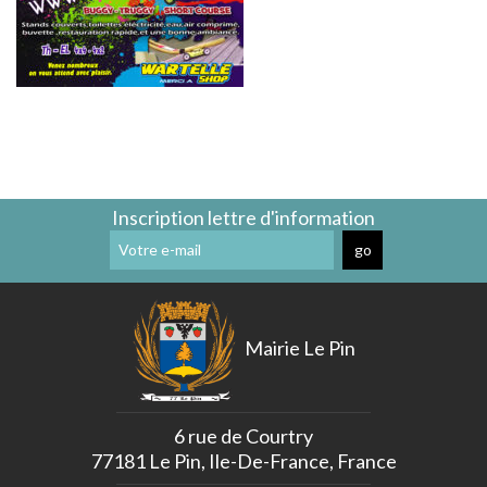
Cimetière
Pinoise
Communal
»
Communauté
ZÉRO
de
DÉCHETS »
Communes
SDESM
Permanences
Déchèteries
&
à
Ateliers
Proximité
Numériques
Transports
CCPMF
Transport
Inscription lettre d'information
La
à
Fibre
la
Optique
Demande
La
Voirie
Se
Mairie Le Pin
Loger
Environnement
La
Vidéo
6 rue de Courtry
Protection
77181 Le Pin, Ile-De-France, France
Arrêté