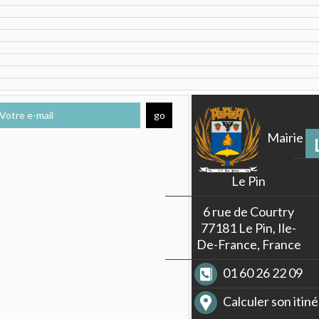
Mairie
Le Pin
6 rue de Courtry
77181 Le Pin, Ile-
De-France, France
01 60 26 22 09
Calculer son itiné