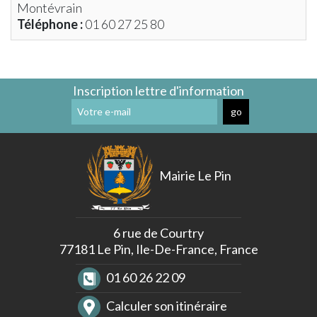
Montévrain
Déneigement
Trottoirs
Téléphone :
01 60 27 25 80
Proximité
Aéroport
Roissy-
CDG
Inscription lettre d'information
Les
Règles
de
Bon
Voisinage
Réflexe
Mairie Le Pin
Incident
Réseau
Gaz
6 rue de Courtry
77181 Le Pin, Ile-De-France, France
01 60 26 22 09
Calculer son itinéraire