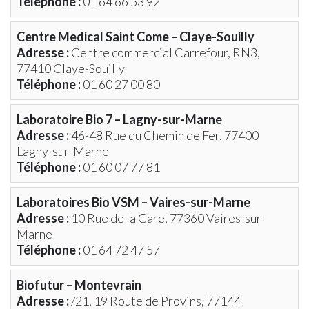
Téléphone :
01 64 66 53 92
Cimetière
Pinoise
Communal
»
Centre Medical Saint Come – Claye-Souilly
Communauté
ZÉRO
Adresse :
Centre commercial Carrefour, RN3,
de
DÉCHETS »
77410 Claye-Souilly
Communes
SDESM
Permanences
Déchèteries
Téléphone :
01 60 27 00 80
&
à
Ateliers
Proximité
Laboratoire Bio 7 – Lagny-sur-Marne
Numériques
Transports
Adresse :
46-48 Rue du Chemin de Fer, 77400
CCPMF
Transport
Lagny-sur-Marne
La
à
Fibre
la
Téléphone :
01 60 07 77 81
Optique
Demande
La
Laboratoires Bio VSM – Vaires-sur-Marne
Voirie
Adresse :
10 Rue de la Gare, 77360 Vaires-sur-
Se
Marne
Loger
Environnement
Téléphone :
01 64 72 47 57
La
Vidéo
Biofutur – Montevrain
Protection
Adresse :
/21, 19 Route de Provins, 77144
Arrêté