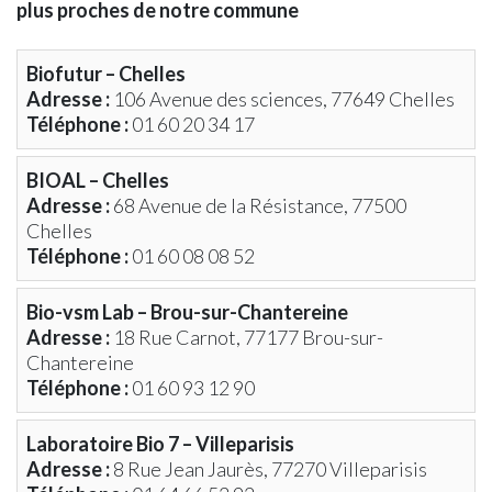
d’antan,
–
ZONE
Assistantes
Seniors
Notre
plus proches de notre commune
un
Urbanisme
BLEUE
Maternelles
Solidarité
Pharmacie
livre
PLU
–
Micro-
Offres
Laboratoire
Biofutur – Chelles
sur
–
Rue
Crèche
d’Emploi
d’Analyses
l’histoire
Révisions
des
Collège
Centre
Médicales
Adresse :
106 Avenue des sciences, 77649 Chelles
du
Allégées
Commerçants
Communal
Téléphone :
01 60 20 34 17
village
PLU
Arrêté
d’Action
–
Interdiction
Sociale
BIOAL – Chelles
Modifications
Stationnement
Messes
Adresse :
68 Avenue de la Résistance, 77500
Simplifiées
Véhicules
Églises
Location
+3,5T
Période
Chelles
Salle
Arrêté
de
Téléphone :
01 60 08 08 52
&
Interdiction
chasse
Matériel
Circulation
Bio-vsm Lab – Brou-sur-Chantereine
Application
Véhicules
Adresse :
18 Rue Carnot, 77177 Brou-sur-
PanneauPocket
+9T
Lettre
Collecte
Chantereine
d’Information
des
Téléphone :
01 60 93 12 90
Magazines
Déchets
« LE
Collecte
Laboratoire Bio 7 – Villeparisis
PIN
Déchets
Adresse :
8 Rue Jean Jaurès, 77270 Villeparisis
Le
Alimentaires
mag »
Action