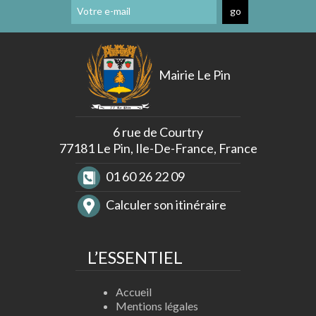
Déneigement
Trottoirs
Proximité
Aéroport
Roissy-
Mairie Le Pin
CDG
Les
Règles
de
6 rue de Courtry
Bon
77181 Le Pin, Ile-De-France, France
Voisinage
Réflexe
01 60 26 22 09
Incident
Réseau
Calculer son itinéraire
Gaz
L’ESSENTIEL
Accueil
Mentions légales