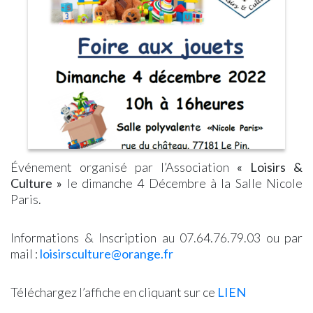
d’antan,
–
ZONE
Assistantes
Seniors
Notre
un
Urbanisme
BLEUE
Maternelles
Solidarité
Pharmacie
livre
PLU
–
Micro-
Offres
Laboratoire
sur
–
Rue
Crèche
d’Emploi
d’Analyses
l’histoire
Révisions
des
Collège
Centre
Médicales
du
Allégées
Commerçants
Communal
village
PLU
Arrêté
d’Action
–
Interdiction
Sociale
Modifications
Stationnement
Messes
Simplifiées
Véhicules
Églises
Location
+3,5T
Période
Salle
Arrêté
de
Événement organisé par l’Association
« Loisirs &
&
Interdiction
chasse
Culture »
le dimanche 4 Décembre à la Salle Nicole
Matériel
Circulation
Paris.
Application
Véhicules
PanneauPocket
+9T
Lettre
Collecte
Informations & Inscription au 07.64.76.79.03 ou par
d’Information
des
mail :
loisirsculture@orange.fr
Magazines
Déchets
« LE
Collecte
PIN
Déchets
Téléchargez l’affiche en cliquant sur ce
LIEN
Le
Alimentaires
mag »
Action