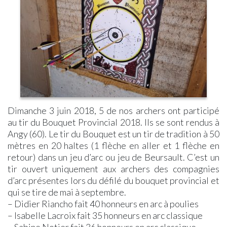
d’antan,
–
ZONE
Assistantes
Seniors
Notre
un
Urbanisme
BLEUE
Maternelles
Solidarité
Pharmacie
livre
PLU
–
Micro-
Offres
Laboratoire
sur
–
Rue
Crèche
d’Emploi
d’Analyses
l’histoire
Révisions
des
Collège
Centre
Médicales
du
Allégées
Commerçants
Communal
village
PLU
Arrêté
d’Action
–
Interdiction
Sociale
Modifications
Stationnement
Messes
Simplifiées
Véhicules
Églises
Location
+3,5T
Période
Dimanche 3 juin 2018, 5 de nos archers ont participé
Salle
Arrêté
de
au tir du Bouquet Provincial 2018. Ils se sont rendus à
&
Interdiction
chasse
Angy (60). Le tir du Bouquet est un tir de tradition à 50
Matériel
Circulation
mètres en 20 haltes (1 flèche en aller et 1 flèche en
Application
Véhicules
PanneauPocket
+9T
retour) dans un jeu d’arc ou jeu de Beursault. C’est un
Lettre
Collecte
tir ouvert uniquement aux archers des compagnies
d’Information
des
d’arc présentes lors du défilé du bouquet provincial et
Magazines
Déchets
qui se tire de mai à septembre.
« LE
Collecte
– Didier Riancho fait 40 honneurs en arc à poulies
PIN
Déchets
– Isabelle Lacroix fait 35 honneurs en arc classique
Le
Alimentaires
mag »
Action