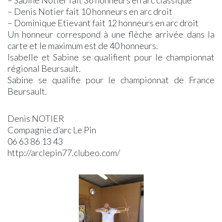
– Sabine Notier fait 36 honneurs en arc classique
Cimetière
Pinoise
– Denis Notier fait 10 honneurs en arc droit
Communal
»
– Dominique Etievant fait 12 honneurs en arc droit
Communauté
ZÉRO
Un honneur correspond à une flèche arrivée dans la
de
DÉCHETS »
carte et le maximum est de 40 honneurs.
Communes
SDESM
Isabelle et Sabine se qualifient pour le championnat
Permanences
Déchèteries
régional Beursault.
&
à
Ateliers
Proximité
Sabine se qualifie pour le championnat de France
Numériques
Transports
Beursault.
CCPMF
Transport
La
à
Denis NOTIER
Fibre
la
Optique
Demande
Compagnie d’arc Le Pin
La
06 63 86 13 43
Voirie
http://arclepin77.clubeo.com/
Se
Loger
Environnement
La
Vidéo
Protection
Arrêté