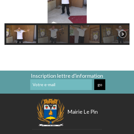
Déneigement
Trottoirs
Proximité
Aéroport
Roissy-
CDG
Les
Règles
de
Bon
Voisinage
Réflexe
Incident
Inscription lettre d'information
Réseau
Gaz
Mairie Le Pin