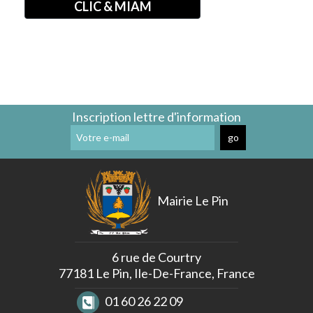
CLIC & MIAM
Cimetière
Pinoise
Communal
»
Communauté
ZÉRO
de
DÉCHETS »
Communes
SDESM
Permanences
Déchèteries
&
à
Ateliers
Proximité
Inscription lettre d'information
Numériques
Transports
CCPMF
Transport
La
à
Fibre
la
Optique
Demande
La
Mairie Le Pin
Voirie
Se
Loger
Environnement
6 rue de Courtry
La
77181 Le Pin, Ile-De-France, France
Vidéo
Protection
01 60 26 22 09
Arrêté