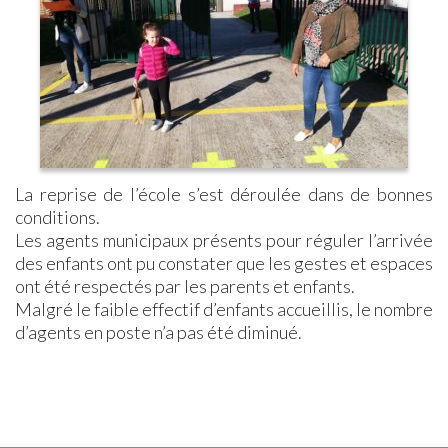
d’antan,
–
ZONE
Assistantes
Seniors
Notre
un
Urbanisme
BLEUE
Maternelles
Solidarité
Pharmacie
livre
PLU
–
Micro-
Offres
Laboratoire
sur
–
Rue
Crèche
d’Emploi
d’Analyses
l’histoire
Révisions
des
Collège
Centre
Médicales
du
Allégées
Commerçants
Communal
village
PLU
Arrêté
d’Action
–
Interdiction
Sociale
Modifications
Stationnement
Messes
Simplifiées
Véhicules
Églises
La reprise de l’école s’est déroulée dans de bonnes
Location
+3,5T
Période
conditions.
Salle
Arrêté
de
Les agents municipaux présents pour réguler l’arrivée
&
Interdiction
chasse
des enfants ont pu constater que les gestes et espaces
Matériel
Circulation
ont été respectés par les parents et enfants.
Application
Véhicules
PanneauPocket
+9T
Malgré le faible effectif d’enfants accueillis, le nombre
Lettre
Collecte
d’agents en poste n’a pas été diminué.
d’Information
des
Magazines
Déchets
« LE
Collecte
PIN
Déchets
Le
Alimentaires
mag »
Action