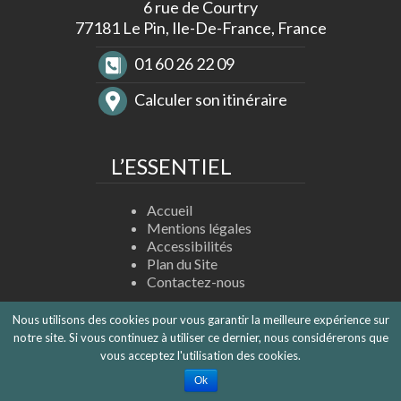
6 rue de Courtry
Déneigement
77181 Le Pin, Ile-De-France, France
Trottoirs
Proximité
01 60 26 22 09
Aéroport
Roissy-
Calculer son itinéraire
CDG
Les
Règles
de
L’ESSENTIEL
Bon
Voisinage
Réflexe
Accueil
Incident
Mentions légales
Réseau
Accessibilités
Gaz
Plan du Site
Contactez-nous
Nous utilisons des cookies pour vous garantir la meilleure expérience sur
notre site. Si vous continuez à utiliser ce dernier, nous considérerons que
vous acceptez l'utilisation des cookies.
Copyright Mairie Le Pin
Ok
Réalisation
www.idclic.com