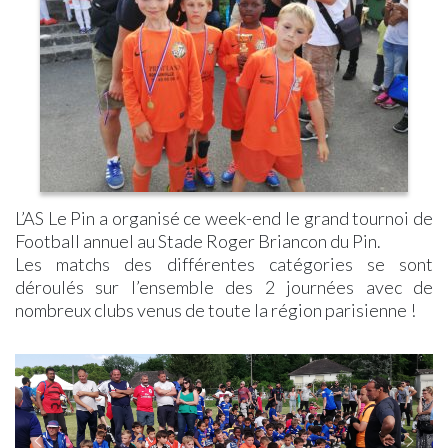
d’antan,
–
ZONE
Assistantes
Seniors
Notre
un
Urbanisme
BLEUE
Maternelles
Solidarité
Pharmacie
livre
PLU
–
Micro-
Offres
Laboratoire
sur
–
Rue
Crèche
d’Emploi
d’Analyses
l’histoire
Révisions
des
Collège
Centre
Médicales
du
Allégées
Commerçants
Communal
village
PLU
Arrêté
d’Action
–
Interdiction
Sociale
Modifications
Stationnement
Messes
Simplifiées
Véhicules
Églises
Location
+3,5T
Période
L’AS Le Pin a organisé ce week-end le grand tournoi de
Salle
Arrêté
de
Football annuel au Stade Roger Briancon du Pin.
&
Interdiction
chasse
Les matchs des différentes catégories se sont
Matériel
Circulation
déroulés sur l’ensemble des 2 journées avec de
Application
Véhicules
PanneauPocket
+9T
nombreux clubs venus de toute la région parisienne !
Lettre
Collecte
d’Information
des
Magazines
Déchets
« LE
Collecte
PIN
Déchets
Le
Alimentaires
mag »
Action