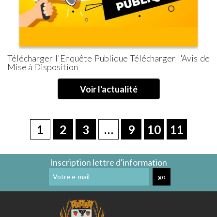
Télécharger l'Enquête Publique Télécharger l'Avis de
Mise à Disposition
Voir l'actualité
1
2
3
…
9
10
11
Inscription lettre d'information