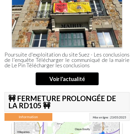
Cimetière
Pinoise
Communal
»
Communauté
ZÉRO
de
DÉCHETS »
Communes
SDESM
Permanences
Déchèteries
&
à
Ateliers
Proximité
Numériques
Transports
Poursuite d'exploitation du site Suez - Les conclusions
de l'enquête Télécharger le communiqué de la mairie
CCPMF
Transport
de Le Pin Télécharger les conclusions
La
à
Fibre
la
Optique
Demande
Voir l'actualité
La
Voirie
Se
🚧 FERMETURE PROLONGÉE DE
Loger
LA RD105 🚧
Environnement
La
Information
Mise en ligne : 23/05/2025
Vidéo
Protection
Arrêté