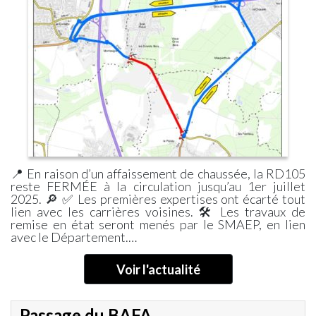
Déneigement
Trottoirs
Proximité
Aéroport
Roissy-
CDG
Les
Règles
de
Bon
Voisinage
Réflexe
📍 En raison d’un affaissement de chaussée, la RD105
Incident
reste FERMÉE à la circulation jusqu’au 1er juillet
Réseau
2025. 🔎 ✅ Les premières expertises ont écarté tout
Gaz
lien avec les carrières voisines. 🛠 Les travaux de
remise en état seront menés par le SMAEP, en lien
avec le Département.…
Voir l'actualité
Passage du BAFA