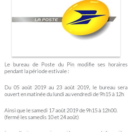
d’antan,
–
ZONE
Assistantes
Seniors
Notre
un
Urbanisme
BLEUE
Maternelles
Solidarité
Pharmacie
livre
PLU
–
Micro-
Offres
Laboratoire
sur
–
Rue
Crèche
d’Emploi
d’Analyses
l’histoire
Révisions
des
Collège
Centre
Médicales
du
Allégées
Commerçants
Communal
village
PLU
Arrêté
d’Action
–
Interdiction
Sociale
Modifications
Stationnement
Messes
Simplifiées
Véhicules
Églises
Location
+3,5T
Période
Le bureau de Poste du Pin modifie ses horaires
Salle
Arrêté
de
pendant la période estivale :
&
Interdiction
chasse
Matériel
Circulation
Application
Véhicules
Du 05 août 2019 au 23 août 2019, le bureau sera
PanneauPocket
+9T
ouvert en matinée du lundi au vendredi de 9h15 à 12h
Lettre
Collecte
d’Information
des
Magazines
Déchets
Ainsi que le samedi 17 août 2019 de 9h15 à 12h00.
« LE
Collecte
(fermé les samedis 10 et 24 août)
PIN
Déchets
Le
Alimentaires
mag »
Action