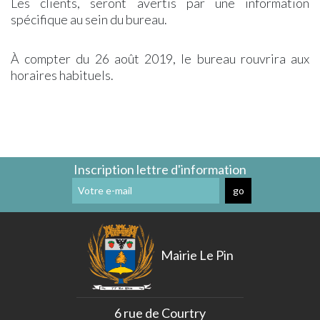
Les clients, seront avertis par une information
Cimetière
Pinoise
spécifique au sein du bureau.
Communal
»
Communauté
ZÉRO
de
DÉCHETS »
À compter du 26 août 2019, le bureau rouvrira aux
Communes
SDESM
horaires habituels.
Permanences
Déchèteries
&
à
Ateliers
Proximité
Numériques
Transports
CCPMF
Transport
La
à
Inscription lettre d'information
Fibre
la
Optique
Demande
La
Voirie
Se
Loger
Mairie Le Pin
Environnement
La
Vidéo
Protection
6 rue de Courtry
Arrêté