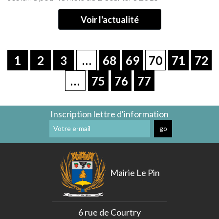
Voir l'actualité
1
2
3
…
68
69
70
71
72
…
75
76
77
Inscription lettre d'information
Mairie Le Pin
6 rue de Courtry