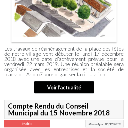
Cimetière
Pinoise
Communal
»
Communauté
ZÉRO
de
DÉCHETS »
Communes
SDESM
Permanences
Déchèteries
&
à
Ateliers
Proximité
Les travaux de réaménagement de la place des fêtes
Numériques
Transports
de notre village vont débuter le lundi 17 décembre
CCPMF
Transport
2018 avec une date d'achèvement prévue pour le
La
à
vendredi 22 mars 2019. Une réunion préalable sera
Fibre
la
organisée avec les entreprises et la société de
transport Apolo7 pour organiser la circulation…
Optique
Demande
La
Voirie
Voir l'actualité
Se
Loger
Environnement
Compte Rendu du Conseil
La
Municipal du 15 Novembre 2018
Vidéo
Protection
Mairie
Mise en ligne : 05/12/2018
Arrêté