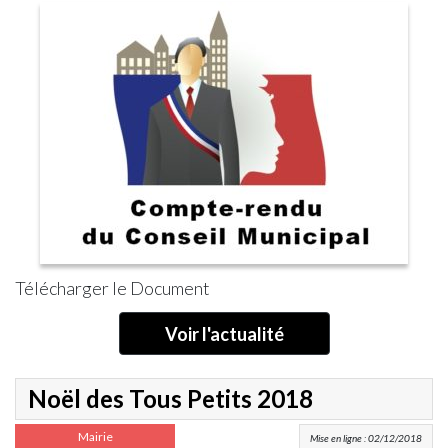
Déneigement
Trottoirs
Proximité
Aéroport
Roissy-
CDG
Les
Règles
de
Bon
Voisinage
Réflexe
Incident
Réseau
Télécharger le Document
Gaz
Voir l'actualité
Noël des Tous Petits 2018
Mairie
Mise en ligne : 02/12/2018